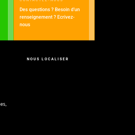
Des questions ? Besoin d’un
renseignement ? Ecrivez-
nous
NOUS LOCALISER
es,