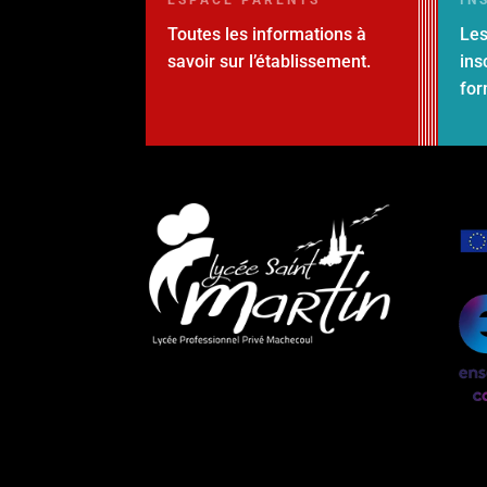
Toutes les informations à
Les
savoir sur l’établissement.
ins
for