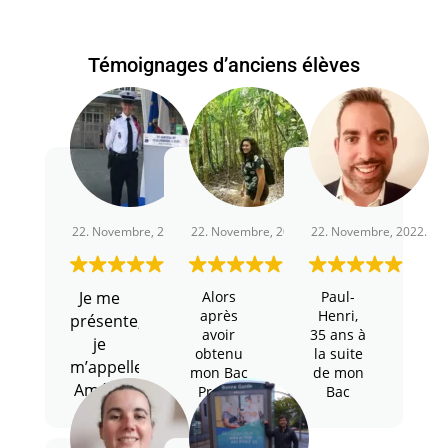
Témoignages d’anciens élèves
22. Novembre, 2022.
22. Novembre, 2022.
22. Novembre, 2022.
Je me
Alors
Paul-
après
Henri,
présente,
avoir
35 ans à
je
obtenu
la suite
m’appelle
mon Bac
de mon
Amélie
Pro, je
Bac
suis
Professionnel
Servic
et voilà
partie à
en
maintenant