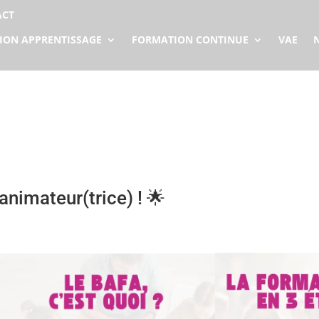
ACT
ION APPRENTISSAGE
FORMATION CONTINUE
VAE
nimateur(trice) ! 🌟