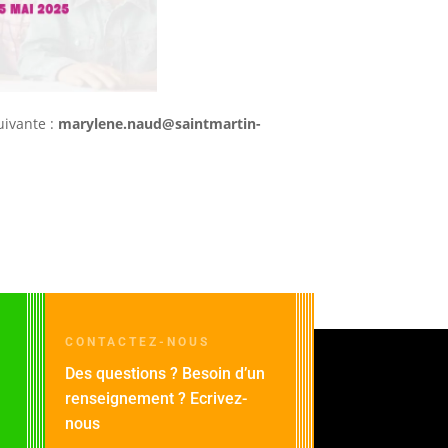
uivante :
marylene.naud@saintmartin-
CONTACTEZ-NOUS
Des questions ? Besoin d’un
renseignement ? Ecrivez-
nous