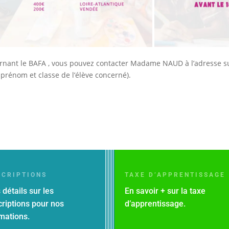
rnant le BAFA , vous pouvez contacter Madame NAUD à l’adresse s
prénom et classe de l’élève concerné).
SCRIPTIONS
TAXE D’APPRENTISSAGE
 détails sur les
En savoir + sur la taxe
criptions pour nos
d’apprentissage.
mations.