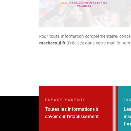
Pour toute information complémentaire, conce
machecoul.fr
(Précisez dans votre mail le nom 
ESPACE PARENTS
IN
Toutes les informations à
Les
savoir sur l’établissement.
ins
for