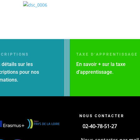
SCRIPTIONS
TAXE D’APPRENTISSAGE
 détails sur les
En savoir + sur la taxe
criptions pour nos
d’apprentissage.
mations.
NOUS CONTACTER
02-40-78-51-27
par mail
Nous contacter