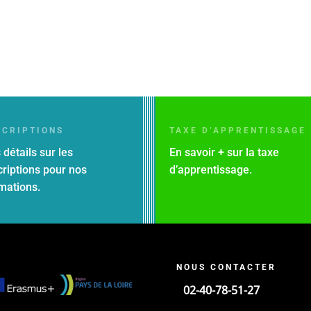
SCRIPTIONS
TAXE D’APPRENTISSAGE
 détails sur les
En savoir + sur la taxe
criptions pour nos
d’apprentissage.
mations.
NOUS CONTACTER
02-40-78-51-27