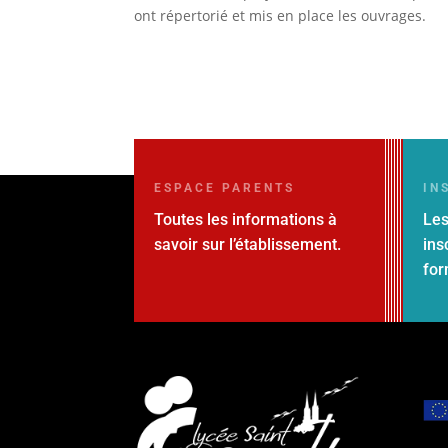
ont répertorié et mis en place les ouvrages.
ESPACE PARENTS
IN
Toutes les informations à
Les
savoir sur l’établissement.
ins
for